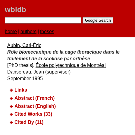
wbldb
home
|
authors
|
theses
Aubin, Carl-Éric
Rôle biomécanique de la cage thoracique dans le
traitement de la scoliose par orthèse
[PhD thesis].
É​cole polytechnique de Montré​al
Dansereau, Jean
(supervisor)
September 1995
Links
Abstract (French)
Abstract (English)
Cited Works (33)
Cited By (11)