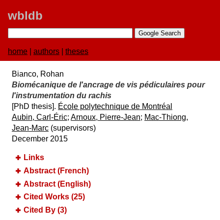
wbldb
home
|
authors
|
theses
Bianco, Rohan
Biomécanique de l'ancrage de vis pédiculaires pour
l'instrumentation du rachis
[PhD thesis].
É​cole polytechnique de Montré​al
Aubin, Carl-Éric
;
Arnoux, Pierre-Jean
;
Mac-Thiong,
Jean-Marc
(supervisors)
December 2015
Links
Abstract (French)
Abstract (English)
Cited Works (25)
Cited By (3)