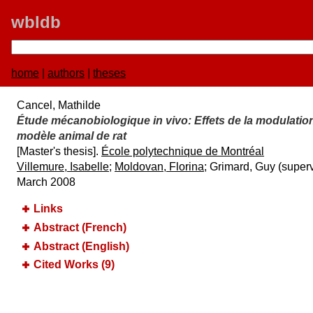
wbldb
home
|
authors
|
theses
Cancel, Mathilde
Étude mécanobiologique in vivo:​ Effets de la modulati
modèle animal de rat
[Master's thesis].
É​cole polytechnique de Montré​al
Villemure, Isabelle
;
Moldovan, Florina
; Grimard, Guy (superv
March 2008
Links
Abstract (French)
Abstract (English)
Cited Works (9)