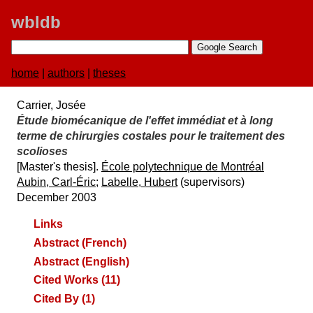
wbldb
home
|
authors
|
theses
Carrier, Josée
Étude biomécanique de l'effet immédiat et à long
terme de chirurgies costales pour le traitement des
scolioses
[Master's thesis].
É​cole polytechnique de Montré​al
Aubin, Carl-Éric
;
Labelle, Hubert
(supervisors)
December 2003
Links
Abstract (French)
Abstract (English)
Cited Works (11)
Cited By (1)