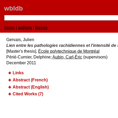
wbldb
home
|
authors
|
theses
Gervais, Julien
Lien entre les pathologies rachidiennes et l'intensité de
[Master's thesis].
É​cole polytechnique de Montré​al
Périé-Curnier, Delphine;
Aubin, Carl-Éric
(supervisors)
December 2011
Links
Abstract (French)
Abstract (English)
Cited Works (7)